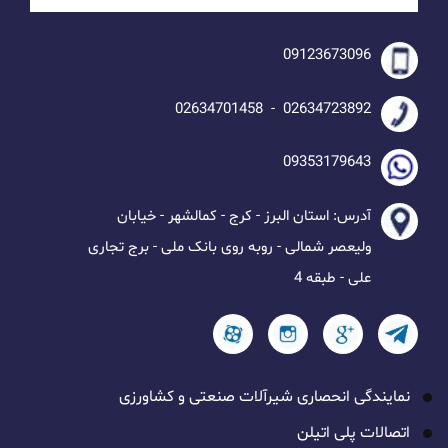
09123673096
02634723892 - 02634701458
09353179643
آدرس: استان البرز - کرج - کمالشهر - خیابان
ولیعصر شمالی - روبه روی بانک ملی - برج تجاری
علی - طبقه 4
نمایندگی انحصاری شیرآلات صنعتی و کشاورزی
اتصالات پلی اتیلن