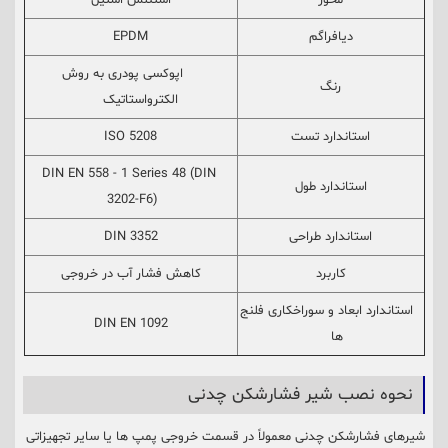
محور
استنلس استیل
دیافراگم
EPDM
اپوکسی پودری به روش
رنگ
الکترواستاتیک
استاندارد تست
ISO 5208
DIN EN 558 - 1 Series 48 (DIN
استاندارد طول
3202-F6)
استاندارد طراحی
DIN 3352
کاربرد
کاهش فشار آب در خروجی
استاندارد ابعاد و سوراخکاری فلنج
DIN EN 1092
ها
نحوه نصب شیر فشارشکن چدنی
شیرهای فشارشکن چدنی معمولاً در قسمت خروجی پمپ ها یا سایر تجهیزاتی