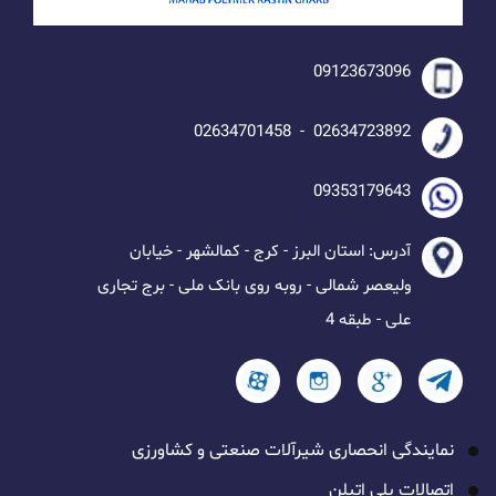
09123673096
02634723892 - 02634701458
09353179643
آدرس: استان البرز - کرج - کمالشهر - خیابان
ولیعصر شمالی - روبه روی بانک ملی - برج تجاری
علی - طبقه 4
نمایندگی انحصاری شیرآلات صنعتی و کشاورزی
اتصالات پلی اتیلن